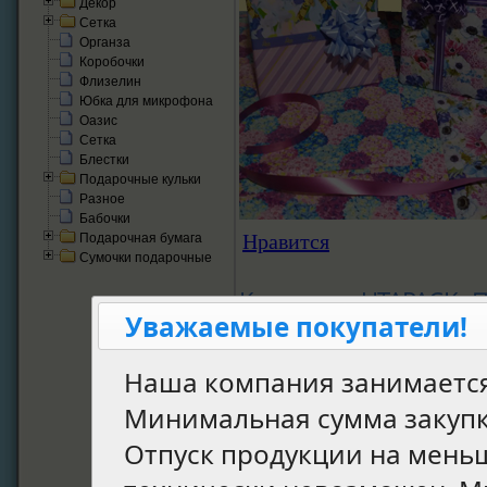
Декор
Сетка
Органза
Коробочки
Флизелин
Юбка для микрофона
Оазис
Сетка
Блестки
Подарочные кульки
Разное
Бабочки
Нравится
Подарочная бумага
Сумочки подарочные
Компания UTAPACK. П
Уважаемые покупатели!
и подарков, цветочно
Наше предприятие
Наша компания занимаетс
флористических тов
Минимальная сумма закуп
свадебной атрибутик
Отпуск продукции на мень
цветочной упаковк