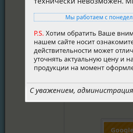
технически невозможен. М
флористические това
для цветов, флористи
Мы работаем с понедель
аксессуары оптом. 
декоративные бусы,
P.S.
Хотим обратить Ваше внима
нашем сайте имеетс
нашем сайте носит ознакомите
предложить следующ
действительности может отлич
ассортимент цветоч
уточнять актуальную цену и н
обновляемый ассорти
продукции на момент оформле
действует гибкая с
клиенту. Наши с
наименованию товар
Googl